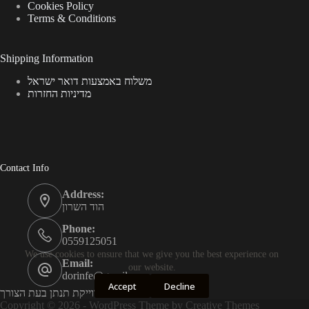
Cookies Policy
Terms & Conditions
Shipping Information
משלוח באמצעות דואר ישראל
מדיניות החזרות
Contact Info
Address:
הוד השרון
Phone:
0559125051
We use cookies to ensure that we give you the best experience on
Email:
our website.
dorinfe@gmail.com
Accept
Decline
כתובת מדוייקת תנתן בעת הצורך
Copyright © 2026 - WordPress Theme by
Creative Themes