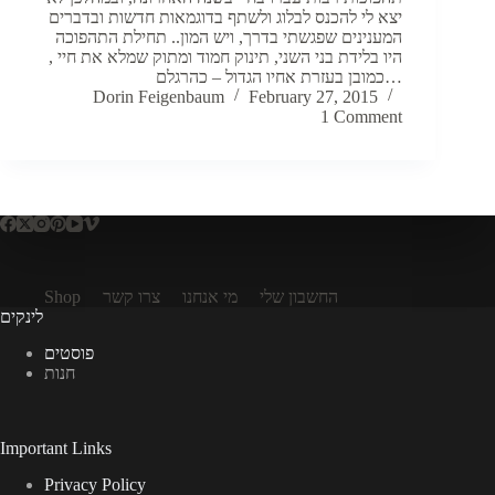
יצא לי להכנס לבלוג ולשתף בדוגמאות חדשות ובדברים
המענינים שפגשתי בדרך, ויש המון.. תחילת התהפוכה
היו בלידת בני השני, תינוק חמוד ומתוק שמלא את חיי ,
כמובן בעזרת אחיו הגדול – כהרגלם…
Dorin Feigenbaum
February 27, 2015
1 Comment
החשבון שלי
מי אנחנו
צרו קשר
Shop
לינקים
פוסטים
חנות
Important Links
Privacy Policy