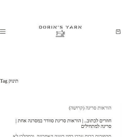
Skip
to
content
Shopping
cart
תינוק
Tag
הוראות סריגה (קרושה)
חוזרים לכתוב.. | הוראות סריגת סוודר במסרגה אחת |
סריגה למתחילים
תהפוכות רבות עברו בחיי בשנה האחרונה, ובמהלכן לא