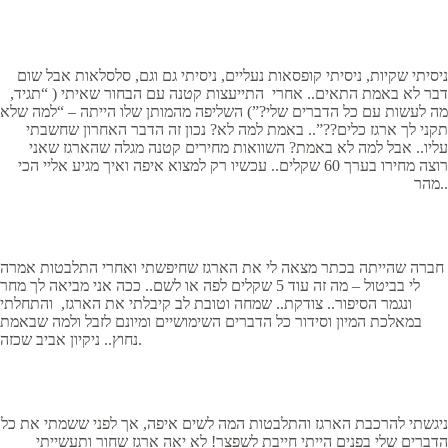
ניסיתי שקיות, ניסיתי קופסאות נעליים, ניסיתי גם וגם, סלסלאות אבל שום
דבר לא באמת התאים.. אחרי התייעצות קטנה עם הבחור שאיתי ( “תגיד,
מה לעשות עם כל הדברים שלי?”) השליפה מהמותן שלו הייתה – “למה שלא
תקני לך ארגז כלים??”.. באמת למה לא? נכון זה הדבר האחרון שחשבתי
עליו.. אבל למה לא באמת? השוואות מחירים קטנה מגלה שהארגז שאני
רוצה מחירו בערך 60 שקלים.. עכשיו רק למצוא איפה ואיך מגיע אליי הכי
מהר..
חברה שהייתה בכתר מצאה לי את הארגז שחיפשתי ואחרי התלבטות אמרה
לי בביטול – מה זה עוד 5 שקלים לפה או לשם.. ככה אני מביאה לך מחר
ונגמר הסיפור.. צודקת.. שמחה וטובת לב קיבלתי את הארגז, והתחלתי
במאלכת המיון וסידור כל הדברים השימושיים ומיונם לזבל ולמה שבאמת
נחוץ.. ניקיון אביב שכזה.
ניגשתי להרכבת הארגז והתלבטות המה לשים איפה, אך לפני ששמתי את כל
הדברים שלי בפנים הייתי חייבת לשפצר! לא יאה ארגז שחור ותעשייתי