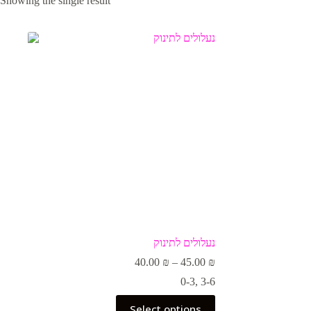
Showing the single result
נעלולים לתינוק
Price
40.00
₪
–
45.00
₪
range:
0-3
,
3-6
40.00 ₪
through
This
Select options