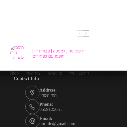
תופסן סרוג למסכה | עבודת יד |
תופסן עם כפתורים
Shop
צרו קשר
מי אנחנו
החשבון שלי
Contact Info
Address:
הוד השרון
Phone:
0559125051
Email:
dorinfe@gmail.com