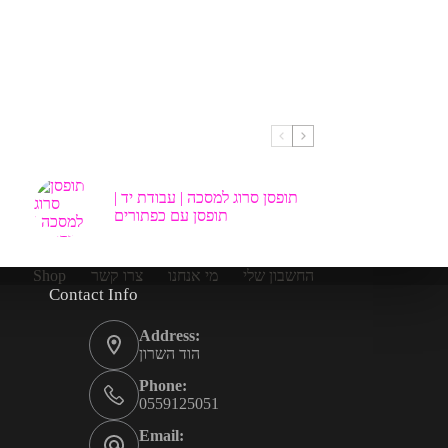
תופסן סרוג למסכה | עבודת יד |
תופסן עם כפתורים
Shop
צרו קשר
מי אנחנו
החשבון שלי
Contact Info
Address:
הוד השרון
Phone:
0559125051
Email: