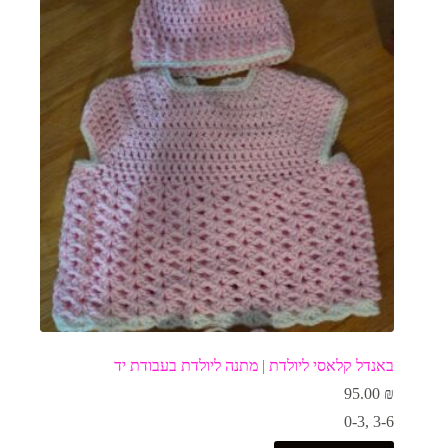
באנדל קלאסי ליולדת | מתנה ליולדת בעבודת יד
95.00
₪
0-3
,
3-6