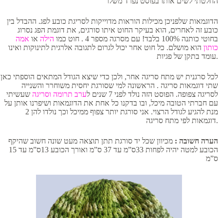
החלטתי לשים אותו בפוסט נפרד משלו
הדוגמאות שלפניכן מכילות הוראות מדוייקות לסריגת כובע לפג. ההבדל בין
כובע זה לאחרים, הוא בעיקר החוט איתו סורגים, את דוגמת הפג נסרוג
בחוטי כותנה 100% בלבד! עם מסרגה מספר 4 . חוט כמו
הילה
או
אמה
כותון
הוא מושלם. כל חוט אחר יכול לגרום לתגובה אלרגית לתינוקות ואינו
עומד בתקן של פגיות.
לכל סרגנית יש מתח סריגה אחר, ולכן כדי שיצא הגודל המתאים הוספתי כאן
שתי דוגמאות סריגה . הראשונה למי שסורגת יחסית משוחרר והשנייה
לסריגה צפופה. הפוסט הזה נולד לפני 7 שנים ל
ערב תרומה וסריגה
שעשיתי
עם חברתי הטובה מיכל, ובו בדקנו כל אחת את הדוגמאות ושיפרנו אותן על
מנת להגיע לגודל הרצוי. אני סורגת יותר צפוף ממיכל וכך נולדו להן 2
דוגמאות לפי מתח סריגה.
הערה חשובה :
מכיוון שכל יד סורגת תתן תוצאה מעט שונה חשוב שהיקף
הכובע למטה יהיה לפחות 33ס”מ עד 37 ס”מ ואורך הכובע 13ס”מ עד 15
ס”מ