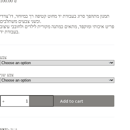
100.00
₪
תמנון מתהפך סרוג בעבודת יד מחוט קטיפה רך במיוחד, דו־צדדי
ובשני צבעים משתלבים.
פריט איכותי ומוקפד, מתאים כמתנה מקורית לילדים ולחובבי עיצוב
בעבודת יד.
צבע
צבע שני
תמנון
Add to cart
מתהפך
סרוג
בעבודת
יד
מחוט
קטיפה
SKU:
N/A