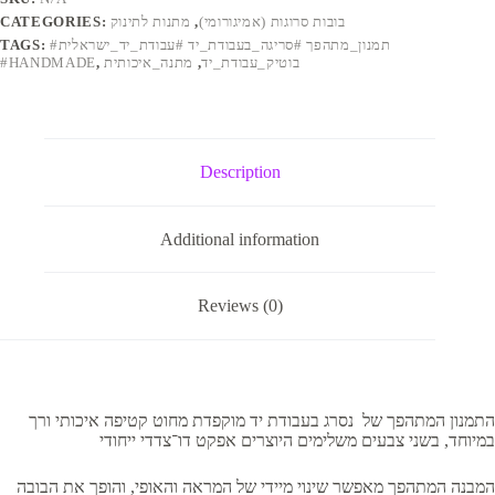
רך
בובות סרוגות (אמיגורומי)
,
מתנות לתינוק
CATEGORIES:
quantity
#תמנון_מתהפך #סריגה_בעבודת_יד #עבודת_יד_ישראלית
TAGS:
בוטיק_עבודת_יד
,
מתנה_איכותית
,
#HANDMADE
Description
Additional information
Reviews (0)
התמנון המתהפך של נסרג בעבודת יד מוקפדת מחוט קטיפה איכותי ורך
במיוחד, בשני צבעים משלימים היוצרים אפקט דו־צדדי ייחודי
המבנה המתהפך מאפשר שינוי מיידי של המראה והאופי, והופך את הבובה