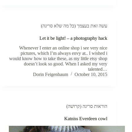
עשה זאת בעצמך (כל מה שלא סריגה)
Let it be light! – a photography hack
Whenever I enter an online shop i see very nice
pictures, which I’m always envy at.. I wished i
would know how to take these, as my little etsy shop
doesn’t look so good. When I asked my very
talented…
Dorin Feigenbaum
October 10, 2015
הוראות סריגה (קרושה)
Katniss Everdeen cowl